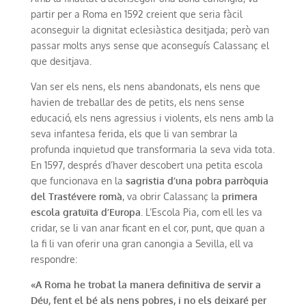
partir per a Roma en 1592 creient que seria fàcil
aconseguir la dignitat eclesiàstica desitjada; però van
passar molts anys sense que aconseguís Calassanç el
que desitjava.
Van ser els nens, els nens abandonats, els nens que
havien de treballar des de petits, els nens sense
educació, els nens agressius i violents, els nens amb la
seva infantesa ferida, els que li van sembrar la
profunda inquietud que transformaria la seva vida tota.
En 1597, després d’haver descobert una petita escola
que funcionava en la
sagristia d’una pobra parròquia
del Trastévere romà
, va obrir Calassanç la
primera
escola gratuïta d’Europa
. L’Escola Pia, com ell les va
cridar, se li van anar ficant en el cor, punt, que quan a
la fi li van oferir una gran canongia a Sevilla, ell va
respondre:
«A Roma he trobat la manera definitiva de servir a
Déu, fent el bé als nens pobres, i no els deixaré per