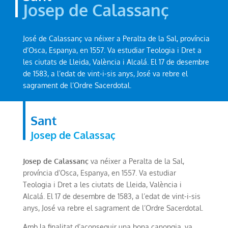
Josep de Calassanç
José de Calassanç va néixer a Peralta de la Sal, província
d’Osca, Espanya, en 1557. Va estudiar Teologia i Dret a
les ciutats de Lleida, València i Alcalá. El 17 de desembre
de 1583, a l’edat de vint-i-sis anys, José va rebre el
sagrament de l’Ordre Sacerdotal.
Sant
Josep de Calassaç
Josep de Calassanç
va néixer a Peralta de la Sal,
província d’Osca, Espanya, en 1557. Va estudiar
Teologia i Dret a les ciutats de Lleida, València i
Alcalá. El 17 de desembre de 1583, a l’edat de vint-i-sis
anys, José va rebre el sagrament de l’Ordre Sacerdotal.
Amb la finalitat d’aconseguir una bona canongia, va