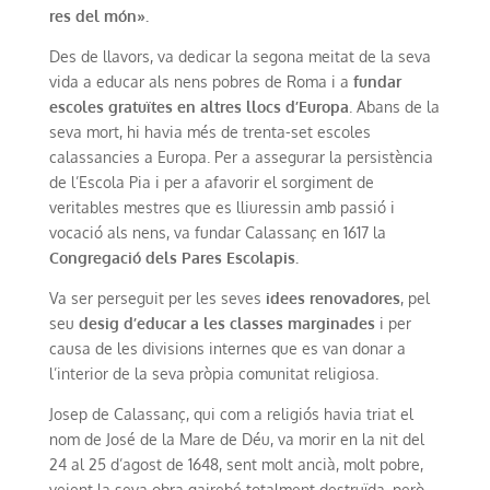
res del món».
Des de llavors, va dedicar la segona meitat de la seva
vida a educar als nens pobres de Roma i a
fundar
escoles gratuïtes en altres llocs d’Europa
. Abans de la
seva mort, hi havia més de trenta-set escoles
calassancies a Europa. Per a assegurar la persistència
de l’Escola Pia i per a afavorir el sorgiment de
veritables mestres que es lliuressin amb passió i
vocació als nens, va fundar Calassanç en 1617 la
Congregació dels Pares Escolapis.
Va ser perseguit per les seves
idees renovadores
, pel
seu
desig d’educar a les classes marginades
i per
causa de les divisions internes que es van donar a
l’interior de la seva pròpia comunitat religiosa.
Josep de Calassanç, qui com a religiós havia triat el
nom de José de la Mare de Déu, va morir en la nit del
24 al 25 d’agost de 1648, sent molt ancià, molt pobre,
veient la seva obra gairebé totalment destruïda, però