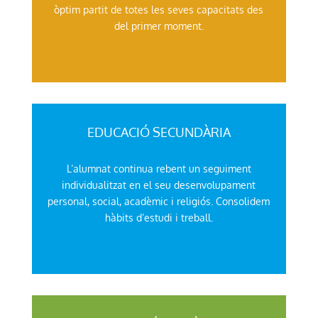
òptim partit de totes les seves capacitats des
del primer moment.
EDUCACIÓ SECUNDÀRIA
L’alumnat continua rebent un seguiment
individualitzat en el seu desenvolupament
personal, social, acadèmic i religiós. Consolidem
hàbits d’estudi i treball.