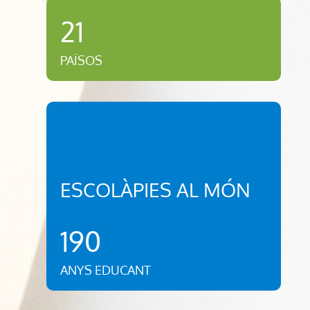
21
PAÏSOS
ESCOLÀPIES AL MÓN
190
ANYS EDUCANT