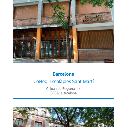
Barcelona
Col·legi Escolàpies Sant Martí
C. Joan de Peguera, 42
08026
Barcelona