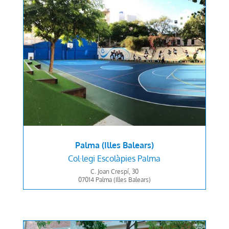
Palma (Illes Balears)
Col·legi
Escolàpies Palma
C. Joan Crespí, 30
07014 Palma (
Illes Balears)