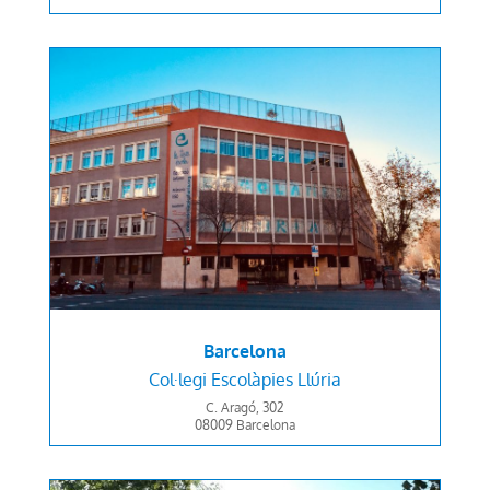
Barcelona
Col·legi
Escolàpies Llúria
C. Aragó, 302
08009 Barcelona