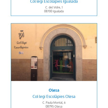
Col·legi
Escolàpies Igualada
C. del Vidre, 1
08700 Igualada
Olesa
Col·legi
Escolàpies Olesa
C. Paula Montal, 6
08795 Olesa