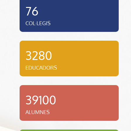
76
COL·LEGIS
3280
EDUCADORS
39100
ALUMNES