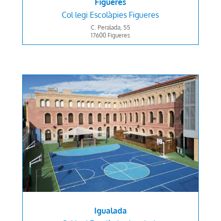
Figueres
Col·legi
Escolàpies Figueres
C. Peralada, 55
17600 Figueres
Igualada